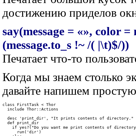
достижению приделов окн
say(message = «», color = 
(message.to_s !~ /( |\t)$/))
Печатает что-то пользова
Когда мы знаем столько э
давайте напишем простую
class FirstTask < Thor

  include Thor::Actions

  desc 'print_dir', "It prints contents of directory."

  def print_dir

    if yes?("Do you want me print contents of directory
      run('dir')
