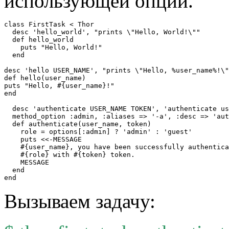
использующей опции.
class FirstTask < Thor

  desc 'hello_world', "prints \"Hello, World!\""

  def hello_world

    puts "Hello, World!"

  end

desc 'hello USER_NAME', "prints \"Hello, %user_name%!\"
def hello(user_name)

puts "Hello, #{user_name}!"

end

  desc 'authenticate USER_NAME TOKEN', 'authenticate us
  method_option :admin, :aliases => '-a', :desc => 'aut
  def authenticate(user_name, token)

    role = options[:admin] ? 'admin' : 'guest'

    puts <<-MESSAGE

    #{user_name}, you have been successfully authentica
    #{role} with #{token} token.

    MESSAGE

  end

Вызываем задачу: