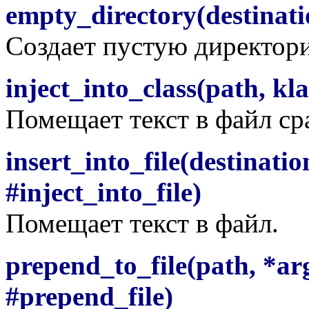
empty_directory(destinatio
Создает пустую директор
inject_into_class(path, kl
Помещает текст в файл сра
insert_into_file(destinati
#inject_into_file)
Помещает текст в файл.
prepend_to_file(path, *arg
#prepend_file)