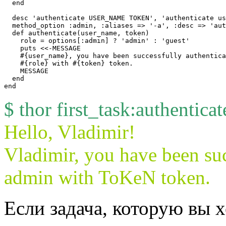
  end

  desc 'authenticate USER_NAME TOKEN', 'authenticate us
  method_option :admin, :aliases => '-a', :desc => 'aut
  def authenticate(user_name, token)

    role = options[:admin] ? 'admin' : 'guest'

    puts <<-MESSAGE

    #{user_name}, you have been successfully authentica
    #{role} with #{token} token.

    MESSAGE

  end

$ thor first_task:authenti
Hello, Vladimir!
Vladimir, you have been suc
admin with ToKeN token.
Если задача, которую вы х