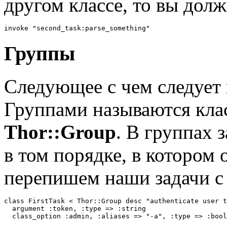
другом классе, то вы долж
invoke "second_task:parse_something"
Группы
Следующее с чем следует 
Группами называются клас
Thor::Group
. В группах 
в том порядке, в котором
перепишем наши задачи с
class FirstTask < Thor::Group desc "authenticate user t
  argument :token, :type => :string

  class_option :admin, :aliases => "-a", :type => :bool