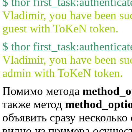
$ thor first_task:authentic
Vladimir, you have been suc
guest with ToKeN token.
$ thor first_task:authentic
Vladimir, you have been suc
admin with ToKeN token.
Помимо метода
method_o
также метод
method_opti
объявить сразу несколько
видно из примера осущес