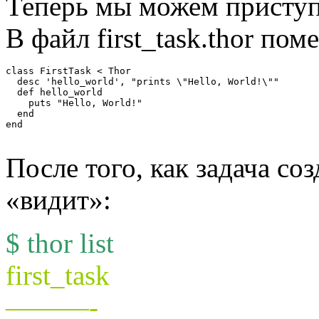
Теперь мы можем приступ
В файл first_task.thor по
class FirstTask < Thor

  desc 'hello_world', "prints \"Hello, World!\""

  def hello_world

    puts "Hello, World!"

  end

end

После того, как задача соз
«видит»:
$ thor list
first_task
———-