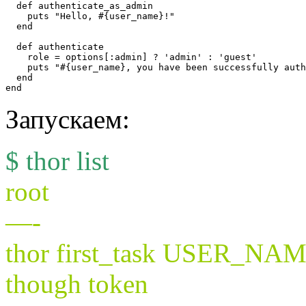
  def authenticate_as_admin

    puts "Hello, #{user_name}!"

  end

  def authenticate

    role = options[:admin] ? 'admin' : 'guest'

    puts "#{user_name}, you have been successfully auth
  end

Запускаем:
$ thor list
root
—-
thor first_task USER_NAM
though token