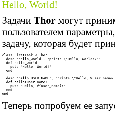
Hello, World!
Задачи
Thor
могут приним
пользователем параметры
задачу, которая будет при
class FirstTask < Thor

  desc 'hello_world', "prints \"Hello, World!\""

  def hello_world

    puts "Hello, World!"

  end

  desc 'hello USER_NAME', "prints \"Hello, %user_name%!
  def hello(user_name)

    puts "Hello, #{user_name}!"

  end

Теперь попробуем ее запу