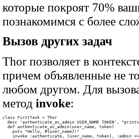
которые покроят 70% ваш
познакомимся с более сл
Вызов других задач
Thor позволяет в контекст
причем объявленные не то
любом другом. Для вызова
метод
invoke
:
class FirstTask < Thor

  desc 'authenticate_as_admin USER_NAME TOKEN', "prints
  def authenticate_as_admin(user_name, token)

    puts "Hello, #{user_name}!"

    invoke :authenticate, [user_name, token], :admin =>